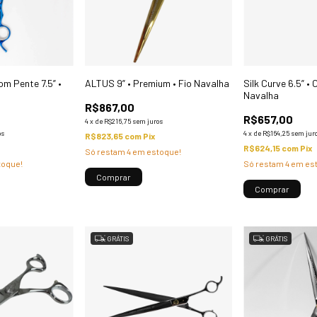
m Pente 7.5” •
ALTUS 9” • Premium • Fio Navalha
Silk Curve 6.5” • 
Navalha
R$867,00
R$657,00
4
x
de
R$216,75
sem juros
os
4
x
de
R$164,25
sem jur
R$823,65
com
Pix
R$624,15
com
Pix
Só restam
4
em estoque!
oque!
Só restam
4
em es
GRÁTIS
GRÁTIS