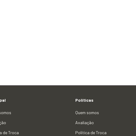
pal
Políticas
somos
Quem somos
ção
Avaliação
ca de Troca
Política de Troca