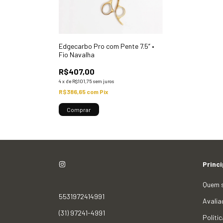
Edgecarbo Pro com Pente 7.5” •
Fio Navalha
R$407,00
4
x
de
R$101,75
sem juros
R$386,65
com
Pix
Princi
Quem 
5531972414991
Avalia
(31) 97241-4991
Políti