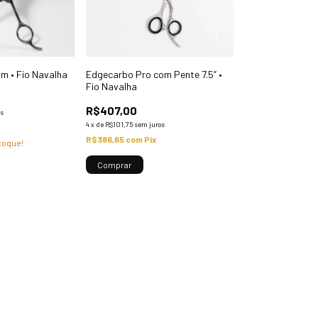
um • Fio Navalha
Edgecarbo Pro com Pente 7.5” •
Fio Navalha
R$407,00
os
4
x
de
R$101,75
sem juros
R$386,65
com
Pix
toque!