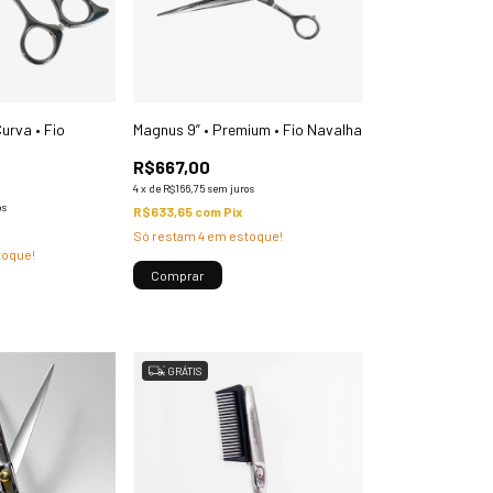
Curva • Fio
Magnus 9” • Premium • Fio Navalha
R$667,00
4
x
de
R$166,75
sem juros
os
R$633,65
com
Pix
Só restam
4
em estoque!
toque!
GRÁTIS