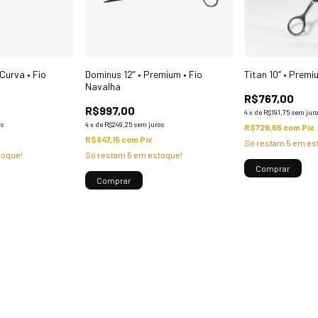
 Curva • Fio
Dominus 12” • Premium • Fio
Titan 10” • Premi
Navalha
R$767,00
R$997,00
4
x
de
R$191,75
sem jur
os
4
x
de
R$249,25
sem juros
R$728,65
com
Pix
R$947,15
com
Pix
Só restam
5
em es
oque!
Só restam
5
em estoque!