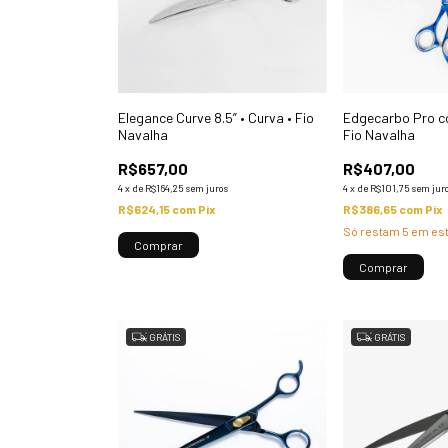
Elegance Curve 8.5” • Curva • Fio
Edgecarbo Pro co
Navalha
Fio Navalha
R$657,00
R$407,00
4
x
de
R$164,25
sem juros
4
x
de
R$101,75
sem jur
R$624,15
com
Pix
R$386,65
com
Pix
Só restam
5
em est
GRÁTIS
GRÁTIS