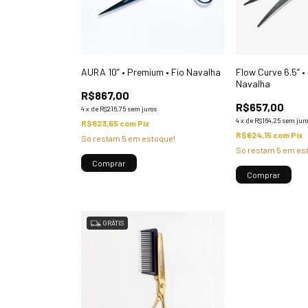
AURA 10” • Premium • Fio Navalha
Flow Curve 6.5” •
Navalha
R$867,00
R$657,00
4
x
de
R$216,75
sem juros
4
x
de
R$164,25
sem jur
R$823,65
com
Pix
R$624,15
com
Pix
Só restam
5
em estoque!
Só restam
5
em est
GRÁTIS